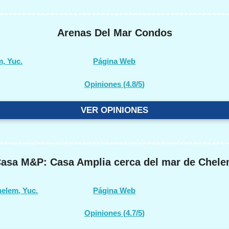
Arenas Del Mar Condos
m, Yuc.
Página Web
Opiniones (
4.8/5
)
VER OPINIONES
asa M&P: Casa Amplia cerca del mar de Chel
helem, Yuc.
Página Web
Opiniones (
4.7/5
)