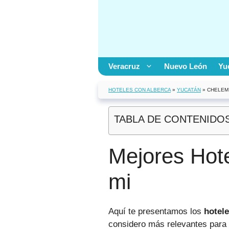
Saltar
al
contenido
Veracruz
Nuevo León
Yu
HOTELES CON ALBERCA
»
YUCATÁN
»
CHELEM
TABLA DE CONTENIDO
Mejores Hot
mi
Aquí te presentamos los
hotel
considero más relevantes para t