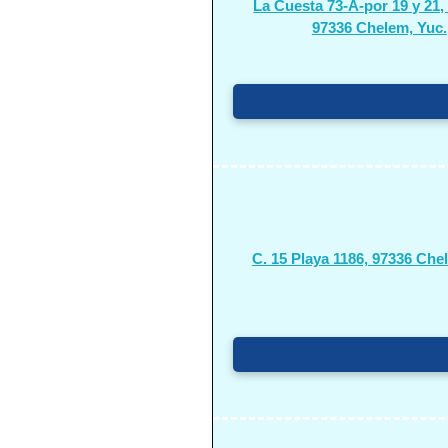
La Cuesta 73-A-por 19 y 21,
97336 Chelem, Yuc.
C. 15 Playa 1186, 97336 Che