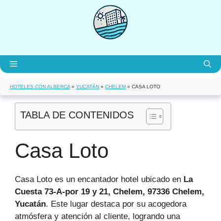
Saltar
al
contenido
Menú
HOTELES CON ALBERCA
»
YUCATÁN
»
CHELEM
»
CASA LOTO
TABLA DE CONTENIDOS
Casa Loto
Casa Loto es un encantador hotel ubicado en
La
Cuesta 73-A-por 19 y 21, Chelem, 97336 Chelem,
Yucatán
. Este lugar destaca por su acogedora
atmósfera y atención al cliente, logrando una