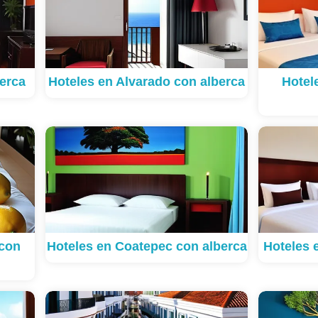
berca
Hoteles en Alvarado con alberca
Hotel
 con
Hoteles en Coatepec con alberca
Hoteles 