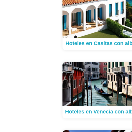
Hoteles en Casitas con al
Hoteles en Venecia con al