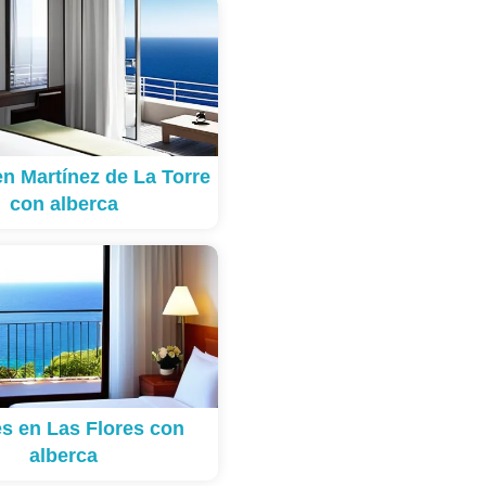
en Martínez de La Torre
con alberca
es en Las Flores con
alberca