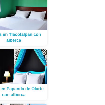
s en Tlacotalpan con
alberca
 en Papantla de Olarte
con alberca