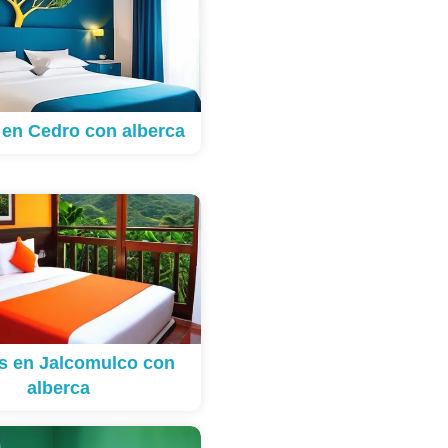
 en Cedro con alberca
s en Jalcomulco con
alberca