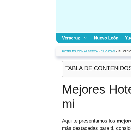
Saltar
al
contenido
Veracruz
Nuevo León
Yu
HOTELES CON ALBERCA
»
YUCATÁN
»
EL CUY
TABLA DE CONTENIDO
Mejores Hote
mi
Aquí te presentamos los
mejor
más destacadas para ti, conside