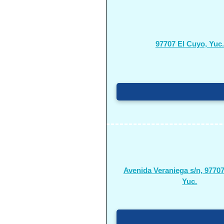
97707 El Cuyo, Yuc.
Avenida Veraniega s/n, 97707
Yuc.