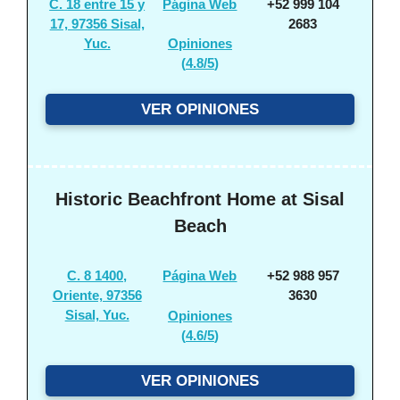
C. 18 entre 15 y
Página Web
+52 999 104
17, 97356 Sisal,
2683
Yuc.
Opiniones
(
4.8/5
)
VER OPINIONES
Historic Beachfront Home at Sisal
Beach
C. 8 1400,
Página Web
+52 988 957
Oriente, 97356
3630
Sisal, Yuc.
Opiniones
(
4.6/5
)
VER OPINIONES