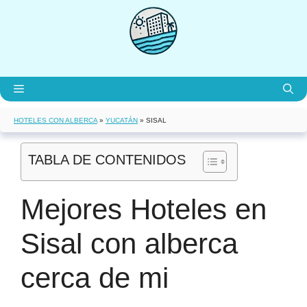
Saltar
al
contenido
Menú
HOTELES CON ALBERCA
»
YUCATÁN
»
SISAL
TABLA DE CONTENIDOS
Mejores Hoteles en
Sisal con alberca
cerca de mi