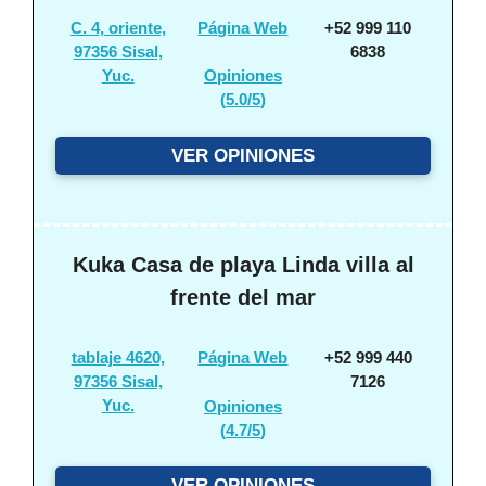
C. 4, oriente,
Página Web
+52 999 110
97356 Sisal,
6838
Yuc.
Opiniones
(
5.0/5
)
VER OPINIONES
Kuka Casa de playa Linda villa al
frente del mar
tablaje 4620,
Página Web
+52 999 440
97356 Sisal,
7126
Yuc.
Opiniones
(
4.7/5
)
VER OPINIONES