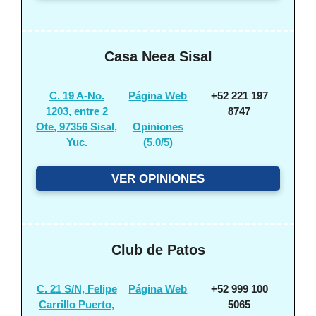
Casa Neea Sisal
C. 19 A-No.
Página Web
+52 221 197
1203, entre 2
8747
Ote, 97356 Sisal,
Opiniones
Yuc.
(
5.0/5
)
VER OPINIONES
Club de Patos
C. 21 S/N, Felipe
Página Web
+52 999 100
Carrillo Puerto,
5065