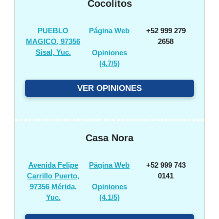
Cocolitos
PUEBLO
Página Web
+52 999 279
MAGICO, 97356
2658
Sisal, Yuc.
Opiniones
(
4.7/5
)
VER OPINIONES
Casa Nora
Avenida Felipe
Página Web
+52 999 743
Carrillo Puerto,
0141
97356 Mérida,
Opiniones
Yuc.
(
4.1/5
)