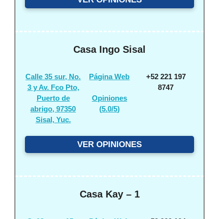
Casa Ingo Sisal
Calle 35 sur, No.
Página Web
+52 221 197
3 y Av. Fco Pto,
8747
Puerto de
Opiniones
abrigo, 97350
(
5.0/5
)
Sisal, Yuc.
VER OPINIONES
Casa Kay – 1