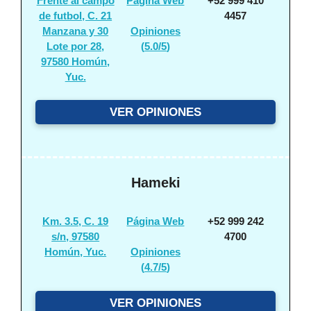
Frente al campo
Página Web
+52 999 410
de futbol, C. 21
4457
Manzana y 30
Opiniones
Lote por 28,
(
5.0/5
)
97580 Homún,
Yuc.
VER OPINIONES
Hameki
Km. 3.5, C. 19
Página Web
+52 999 242
s/n, 97580
4700
Homún, Yuc.
Opiniones
(
4.7/5
)
VER OPINIONES