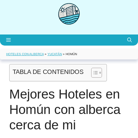
Saltar
al
contenido
Menú
HOTELES CON ALBERCA
»
YUCATÁN
»
HOMÚN
TABLA DE CONTENIDOS
Mejores Hoteles en
Homún con alberca
cerca de mi