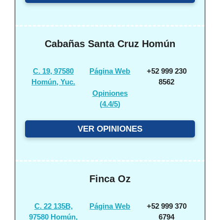
Cabañas Santa Cruz Homún
C. 19, 97580
Página Web
+52 999 230
Homún, Yuc.
8562
Opiniones
(
4.4/5
)
VER OPINIONES
Finca Oz
C. 22 135B,
Página Web
+52 999 370
97580 Homún,
6794