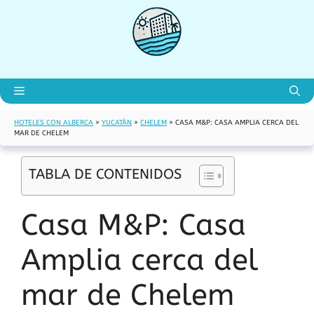
Saltar
al
contenido
Menú
HOTELES CON ALBERCA
»
YUCATÁN
»
CHELEM
»
CASA M&P: CASA AMPLIA CERCA DEL
MAR DE CHELEM
TABLA DE CONTENIDOS
Casa M&P: Casa
Amplia cerca del
mar de Chelem