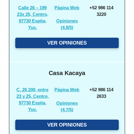
Calle 26 – 199
Página Web
+52 986 114
23x 25, Centro,
3220
97730 Espita,
Opiniones
Yuc.
(
4.8/5
)
VER OPINIONES
Casa Kacaya
C. 26 200, entre
Página Web
+52 986 114
23 y 25, Centro,
2633
97730 Espita,
Opiniones
Yuc.
(
4.7/5
)
VER OPINIONES