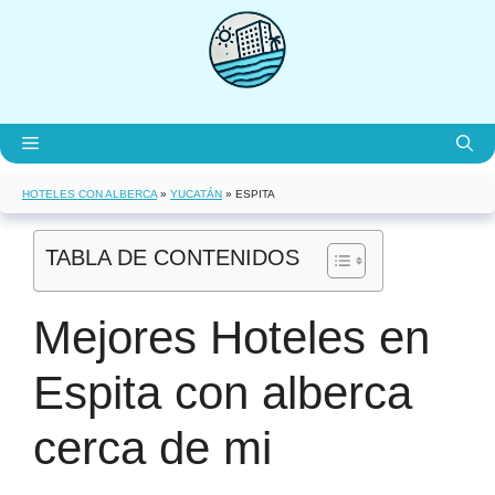
Saltar
al
contenido
Menú
HOTELES CON ALBERCA
»
YUCATÁN
»
ESPITA
TABLA DE CONTENIDOS
Mejores Hoteles en
Espita con alberca
cerca de mi