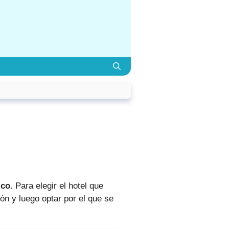
ico
. Para elegir el hotel que
ón y luego optar por el que se