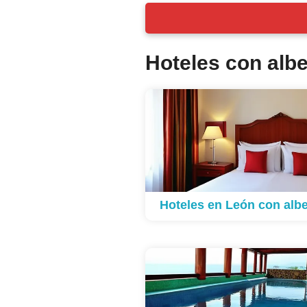
Hoteles con alb
Hoteles en León con alb