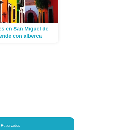
es en San Miguel de
lende con alberca
os Reservados