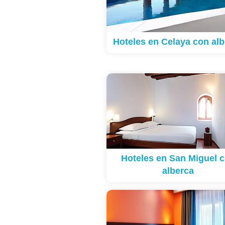
Hoteles en Celaya con al
Hoteles en San Miguel 
alberca