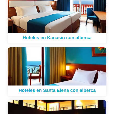
Hoteles en Kanasín con alberca
Hoteles en Santa Elena con alberca