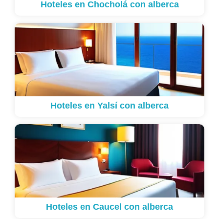
Hoteles en Chocholá con alberca
Hoteles en Yalsí con alberca
Hoteles en Caucel con alberca