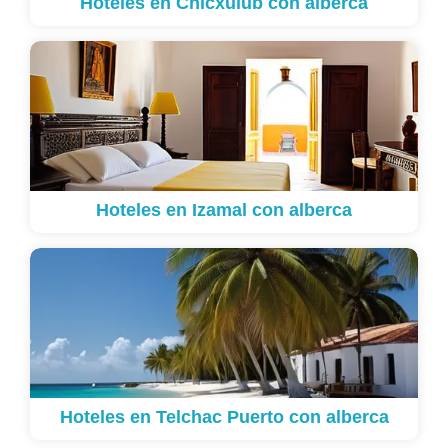
Hoteles en Chicxulub con alberca
Hoteles en Izamal con alberca
Hoteles en Telchac Puerto con alberca