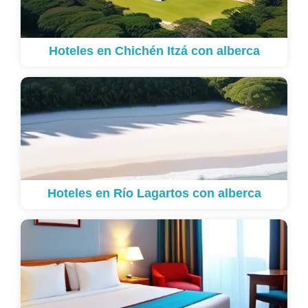
Hoteles en Chichén Itzá con alberca
Hoteles en Río Lagartos con alberca