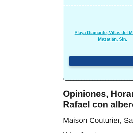
Playa Diamante, Villas del M
Mazatlán, Sin.
Opiniones, Horar
Rafael con albe
Maison Couturier, S