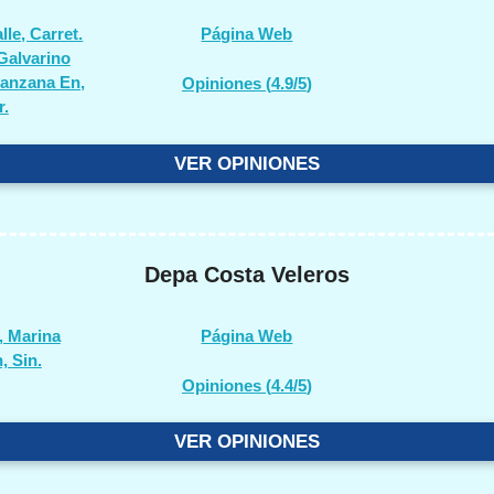
lle, Carret.
Página Web
 Galvarino
manzana En,
Opiniones (
4.9/5
)
r.
VER OPINIONES
Depa Costa Veleros
, Marina
Página Web
, Sin.
Opiniones (
4.4/5
)
VER OPINIONES