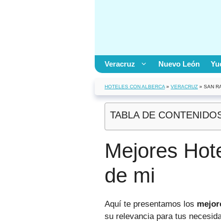
Saltar
al
contenido
Veracruz
Nuevo León
Yu
HOTELES CON ALBERCA
»
VERACRUZ
»
SAN R
TABLA DE CONTENIDO
Mejores Hote
de mi
Aquí te presentamos los
mejor
su relevancia para tus necesid