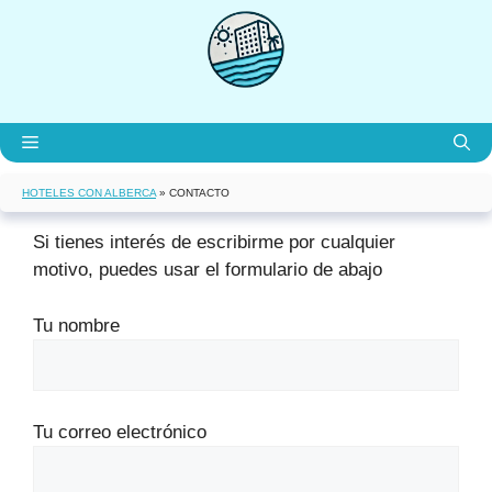
Saltar
al
contenido
Menú
HOTELES CON ALBERCA
»
CONTACTO
Si tienes interés de escribirme por cualquier
motivo, puedes usar el formulario de abajo
Tu nombre
Tu correo electrónico