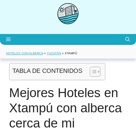
Saltar
al
contenido
Menú
HOTELES CON ALBERCA
»
YUCATÁN
»
XTAMPÚ
TABLA DE CONTENIDOS
Mejores Hoteles en
Xtampú con alberca
cerca de mi