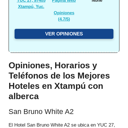
YUC 27, 97405
Página Web
None
Xtampú, Yuc.
Opiniones
(
4.7/5
)
VER OPINIONES
Opiniones, Horarios y
Teléfonos de los Mejores
Hoteles en Xtampú con
alberca
San Bruno White A2
El Hotel San Bruno White A2 se ubica en YUC 27,