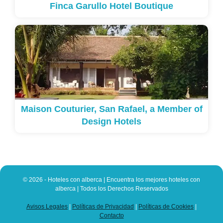
Finca Garullo Hotel Boutique
Maison Couturier, San Rafael, a Member of
Design Hotels
© 2026 - Hoteles con alberca | Encuentra los mejores hoteles con
alberca | Todos los Derechos Reservados
Avisos Legales
|
Políticas de Privacidad
|
Políticas de Cookies
|
Contacto