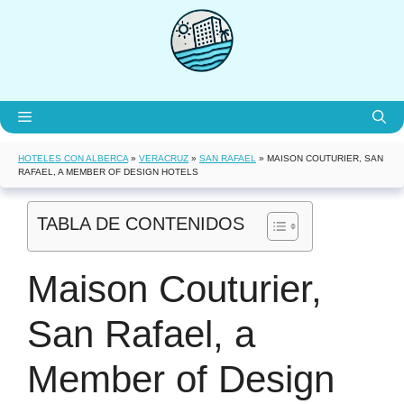
Saltar
al
contenido
Menú
HOTELES CON ALBERCA
»
VERACRUZ
»
SAN RAFAEL
»
MAISON COUTURIER, SAN
RAFAEL, A MEMBER OF DESIGN HOTELS
TABLA DE CONTENIDOS
Maison Couturier,
San Rafael, a
Member of Design