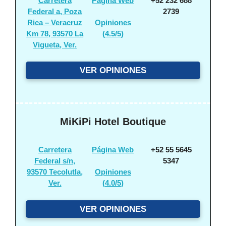
Carretera
Página Web
+52 232 688
Federal a, Poza
2739
Rica – Veracruz
Opiniones
Km 78, 93570 La
(
4.5/5
)
Vigueta, Ver.
VER OPINIONES
MiKiPi Hotel Boutique
Carretera
Página Web
+52 55 5645
Federal s/n,
5347
93570 Tecolutla,
Opiniones
Ver.
(
4.0/5
)
VER OPINIONES