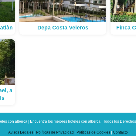
atlàn
Depa Costa Veleros
Finca G
el, a
ls
eles con alberca | Encuentra los mejores hoteles con alberca | Todos los Derech
Avisos Legales
|
Políticas de Privacidad
|
Políticas de Cookies
|
Contacto