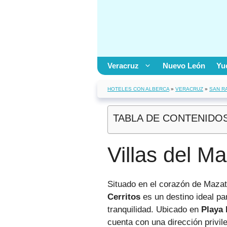
Saltar
al
contenido
Veracruz
Nuevo León
Yu
HOTELES CON ALBERCA
»
VERACRUZ
»
SAN R
TABLA DE CONTENIDO
Villas del M
Situado en el corazón de Mazatl
Cerritos
es un destino ideal pa
tranquilidad. Ubicado en
Playa 
cuenta con una dirección privile