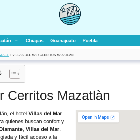
catán
Chiapas
Guanajuato
Puebla
AFAEL
»
VILLAS DEL MAR CERRITOS MAZATLÀN
S
ar Cerritos Mazatlàn
án, el hotel
Villas del Mar
ra quienes buscan confort y
Diamante, Villas del Mar
,
giada y fácil acceso a la