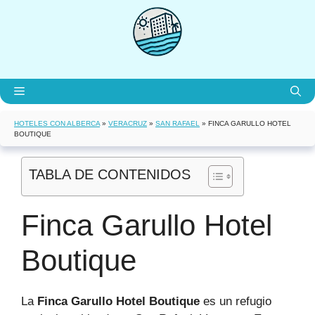
Saltar
al
contenido
Menú
HOTELES CON ALBERCA
»
VERACRUZ
»
SAN RAFAEL
»
FINCA GARULLO HOTEL
BOUTIQUE
TABLA DE CONTENIDOS
Finca Garullo Hotel
Boutique
La
Finca Garullo Hotel Boutique
es un refugio