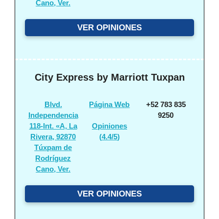
Cano, Ver.
VER OPINIONES
City Express by Marriott Tuxpan
Blvd.
Página Web
+52 783 835
Independencia
9250
118-Int. «A, La
Opiniones
Rivera, 92870
(
4.4/5
)
Túxpam de
Rodríguez
Cano, Ver.
VER OPINIONES