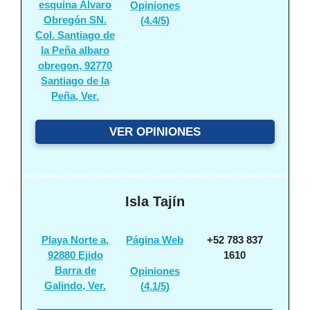
esquina Álvaro
Opiniones
Obregón SN.
(
4.4/5
)
Col. Santiago de
la Peña albaro
obregon, 92770
Santiago de la
Peña, Ver.
VER OPINIONES
Isla Tajín
Playa Norte a,
Página Web
+52 783 837
92880 Ejido
1610
Barra de
Opiniones
Galindo, Ver.
(
4.1/5
)