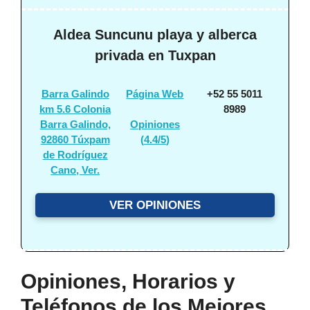
Aldea Suncunu playa y alberca
privada en Tuxpan
Barra Galindo
Página Web
+52 55 5011
km 5.6 Colonia
8989
Barra Galindo,
Opiniones
92860 Túxpam
(
4.4/5
)
de Rodríguez
Cano, Ver.
VER OPINIONES
Opiniones, Horarios y
Teléfonos de los Mejores