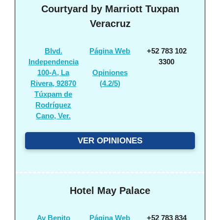
Courtyard by Marriott Tuxpan
Veracruz
Blvd.
Página Web
+52 783 102
Independencia
3300
100-A, La
Opiniones
Rivera, 92870
(
4.2/5
)
Túxpam de
Rodríguez
Cano, Ver.
VER OPINIONES
Hotel May Palace
Av Benito
Página Web
+52 783 834