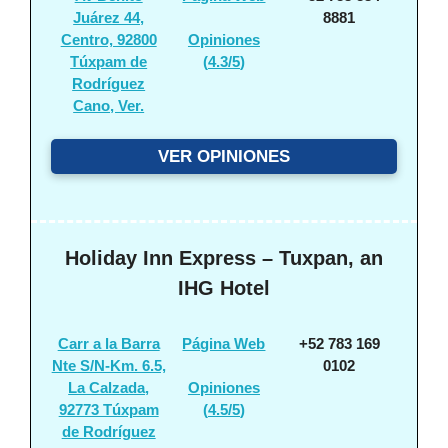
Juárez 44,
8881
Centro, 92800
Opiniones
Túxpam de
(
4.3/5
)
Rodríguez
Cano, Ver.
VER OPINIONES
Holiday Inn Express – Tuxpan, an
IHG Hotel
Carr a la Barra
Página Web
+52 783 169
Nte S/N-Km. 6.5,
0102
La Calzada,
Opiniones
92773 Túxpam
(
4.5/5
)
de Rodríguez