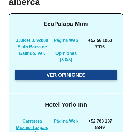
alberca
EcoPalapa Mimí
3JJR+FJ, 92880
Página Web
+52 56 1850
Ejido Barra de
7916
Galindo, Ver.
Opiniones
(
5.0/5
)
VER OPINIONES
Hotel Yorio Inn
Carretera
Página Web
+52 783 137
Mexico-Tuxpan,
8349