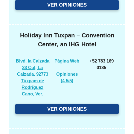
VER OPINIONES
Holiday Inn Tuxpan – Convention
Center, an IHG Hotel
Blvd. la Calzada
Página Web
+52 783 169
33 Col, La
0135
Calzada, 92773
Opiniones
Túxpam de
(
4.5/5
)
Rodríguez
Cano, Ver.
VER OPINIONES