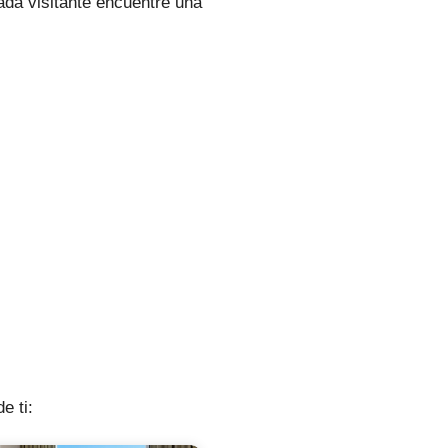
ada visitante encuentre una
e ti: