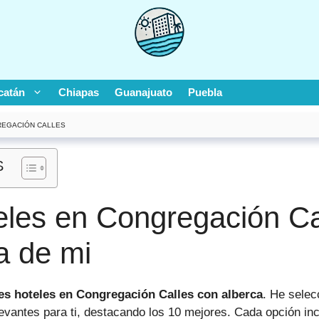
catán
Chiapas
Guanajuato
Puebla
EGACIÓN CALLES
S
eles en Congregación Ca
a de mi
es hoteles en Congregación Calles con alberca
. He sele
evantes para ti, destacando los 10 mejores. Cada opción inc