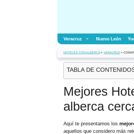
Saltar
al
contenido
Veracruz
Nuevo León
Yu
HOTELES CON ALBERCA
»
VERACRUZ
»
CONGR
TABLA DE CONTENIDO
Mejores Hot
alberca cerc
Aquí te presentamos los
mejor
aquellos que considero más rel