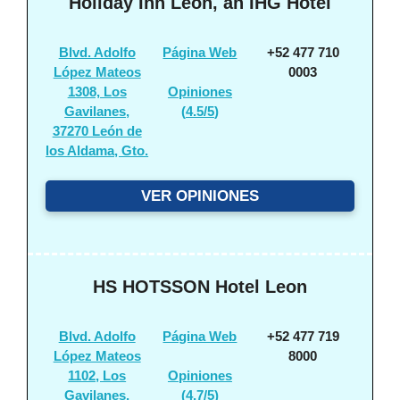
Holiday Inn Leon, an IHG Hotel
Blvd. Adolfo
Página Web
+52 477 710
López Mateos
0003
1308, Los
Opiniones
Gavilanes,
(
4.5/5
)
37270 León de
los Aldama, Gto.
VER OPINIONES
HS HOTSSON Hotel Leon
Blvd. Adolfo
Página Web
+52 477 719
López Mateos
8000
1102, Los
Opiniones
Gavilanes,
(
4.7/5
)