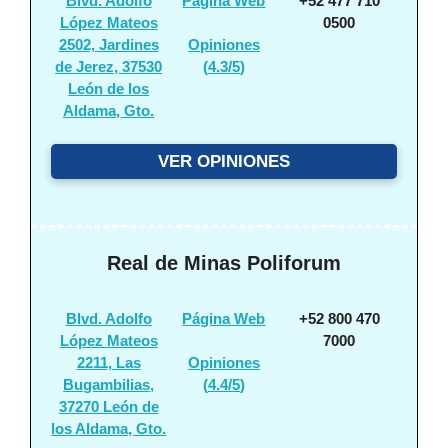
Blvd. Adolfo
Página Web
+52 477 710
López Mateos
0500
2502, Jardines
Opiniones
de Jerez, 37530
(
4.3/5
)
León de los
Aldama, Gto.
VER OPINIONES
Real de Minas Poliforum
Blvd. Adolfo
Página Web
+52 800 470
López Mateos
7000
2211, Las
Opiniones
Bugambilias,
(
4.4/5
)
37270 León de
los Aldama, Gto.