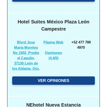
Hotel Suites México Plaza León
Campestre
Blvrd Jose
Página Web
+52 477 788
María Morelos
4970
No 1502, Predio
Opiniones
el Capulin,
(
4.4/5
)
37130 León de
los Aldama, Gto.
VER OPINIONES
NEhotel Nueva Estancia