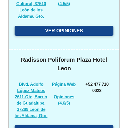
Cultural, 37510
(
4.5/5
)
León de los
Aldama, Gto.
VER OPINIONES
Radisson Poliforum Plaza Hotel
Leon
Blvd. Adolfo
Página Web
+52 477 710
López Mateos
0022
2611-Ote, Barrio
Opiniones
de Guadalupe,
(
4.6/5
)
37289 León de
los Aldama, Gto.