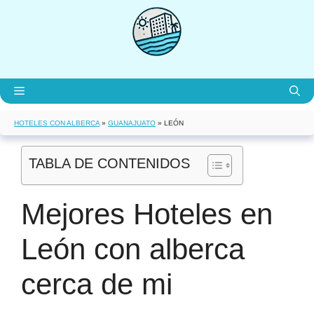
Saltar
al
contenido
Menú
HOTELES CON ALBERCA
»
GUANAJUATO
»
LEÓN
TABLA DE CONTENIDOS
Mejores Hoteles en
León con alberca
cerca de mi