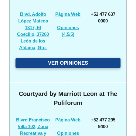
Blvd. Adolfo
Página Web
+52 477 637
López Mateos
0000
1317, El
Opiniones
Coecillo, 37260
(
4.5/5
)
León de los
Aldama, Gto.
VER OPINIONES
Courtyard by Marriott Leon at The
Poliforum
Blvrd Francisco
Página Web
+52 477 295
Villa 102, Zona
9400
Recreativa y
Opiniones