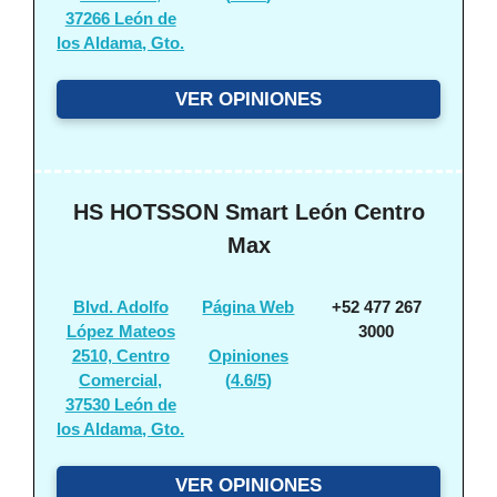
37266 León de
los Aldama, Gto.
VER OPINIONES
HS HOTSSON Smart León Centro
Max
Blvd. Adolfo
Página Web
+52 477 267
López Mateos
3000
2510, Centro
Opiniones
Comercial,
(
4.6/5
)
37530 León de
los Aldama, Gto.
VER OPINIONES