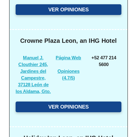
VER OPINIONES
Crowne Plaza Leon, an IHG Hotel
Manuel J.
Página Web
+52 477 214
Clouthier 245,
5600
Jardines del
Opiniones
Campestre,
(
4.7/5
)
37128 León de
los Aldama, Gto.
VER OPINIONES