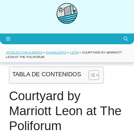
Saltar
al
contenido
Menú
HOTELES CON ALBERCA
»
GUANAJUATO
»
LEÓN
»
COURTYARD BY MARRIOTT
LEON AT THE POLIFORUM
TABLA DE CONTENIDOS
Courtyard by
Marriott Leon at The
Poliforum