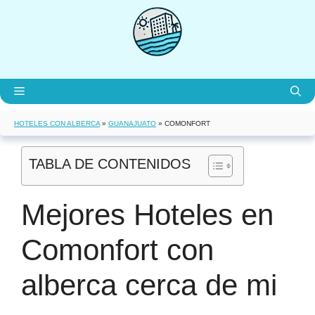
Saltar
al
contenido
Menú
HOTELES CON ALBERCA
»
GUANAJUATO
»
COMONFORT
TABLA DE CONTENIDOS
Mejores Hoteles en
Comonfort con
alberca cerca de mi