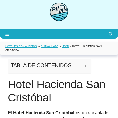
Saltar
al
contenido
Menú
HOTELES CON ALBERCA
»
GUANAJUATO
»
LEÓN
»
HOTEL HACIENDA SAN
CRISTÓBAL
TABLA DE CONTENIDOS
Hotel Hacienda San
Cristóbal
El
Hotel Hacienda San Cristóbal
es un encantador