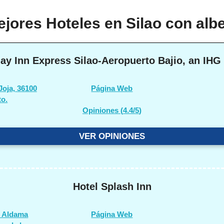
jores Hoteles en Silao con alb
ay Inn Express Silao-Aeropuerto Bajio, an IHG
Joja, 36100
Página Web
to.
Opiniones (
4.4/5
)
VER OPINIONES
Hotel Splash Inn
s Aldama
Página Web