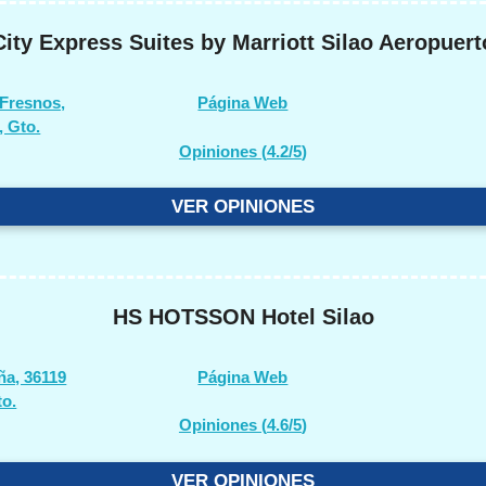
City Express Suites by Marriott Silao Aeropuert
 Fresnos,
Página Web
, Gto.
Opiniones (
4.2/5
)
VER OPINIONES
HS HOTSSON Hotel Silao
ña, 36119
Página Web
to.
Opiniones (
4.6/5
)
VER OPINIONES