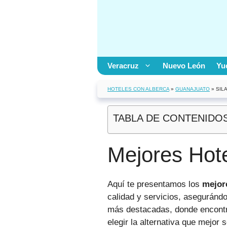
Saltar
al
contenido
Veracruz
Nuevo León
Yu
HOTELES CON ALBERCA
»
GUANAJUATO
»
SIL
TABLA DE CONTENIDO
Mejores Hote
Aquí te presentamos los
mejore
calidad y servicios, asegurándo
más destacadas, donde encontra
elegir la alternativa que mejor