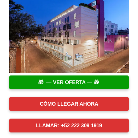
— VER OFERTA —
CÓMO LLEGAR AHORA
LLAMAR: +52 222 309 1919