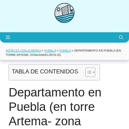
Saltar
al
contenido
Menú
HOTELES CON ALBERCA
»
PUEBLA
»
PUEBLA
»
DEPARTAMENTO EN PUEBLA (EN
TORRE ARTEMA- ZONA ANGELÓPOLIS)
TABLA DE CONTENIDOS
Departamento en
Puebla (en torre
Artema- zona