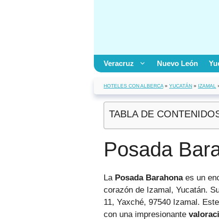
Saltar
al
contenido
Veracruz
Nuevo León
Yu
HOTELES CON ALBERCA
»
YUCATÁN
»
IZAMAL
TABLA DE CONTENIDO
Posada Bar
La
Posada Barahona
es un enc
corazón de Izamal, Yucatán. Su
11, Yaxché, 97540 Izamal. Este
con una impresionante
valorac