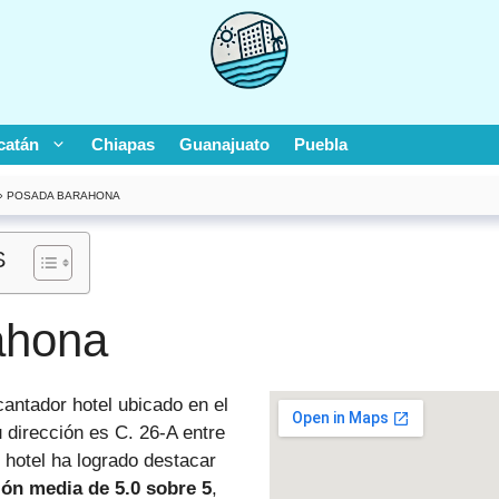
catán
Chiapas
Guanajuato
Puebla
»
POSADA BARAHONA
S
ahona
antador hotel ubicado en el
 dirección es C. 26-A entre
 hotel ha logrado destacar
ión media de 5.0 sobre 5
,