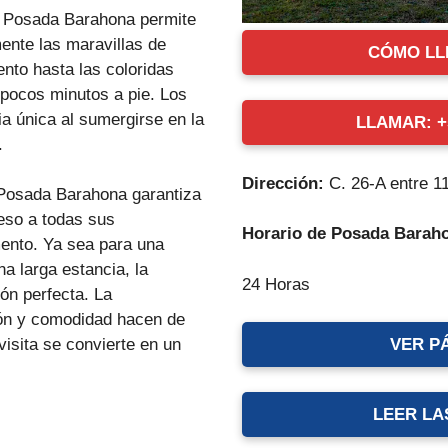
 Posada Barahona permite
ente las maravillas de
CÓMO LL
nto hasta las coloridas
 pocos minutos a pie. Los
ia única al sumergirse en la
LLAMAR: +5
.
Dirección:
C. 26-A entre 1
 Posada Barahona garantiza
eso a todas sus
Horario de Posada Barah
ento. Ya sea para una
a larga estancia, la
24 Horas
ón perfecta. La
ión y comodidad hacen de
visita se convierte en un
VER P
LEER LA