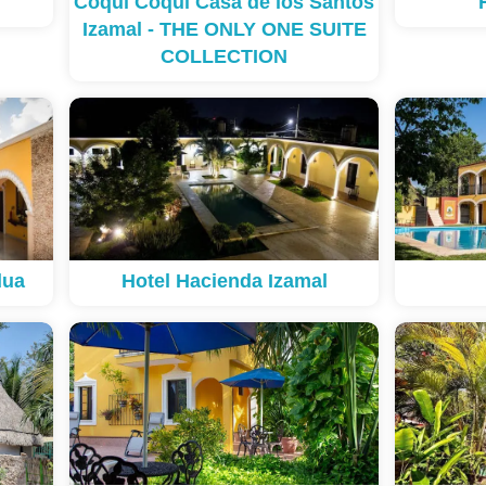
Coqui Coqui Casa de los Santos
Izamal - THE ONLY ONE SUITE
COLLECTION
dua
Hotel Hacienda Izamal