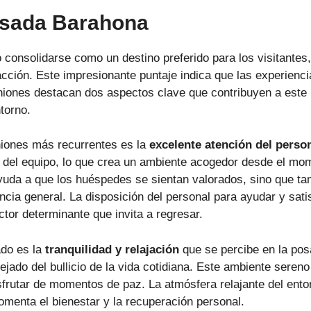
osada Barahona
consolidarse como un destino preferido para los visitantes,
acción. Este impresionante puntaje indica que las experienc
iones destacan dos aspectos clave que contribuyen a este no
ntorno.
iniones más recurrentes es la
excelente atención del perso
o del equipo, lo que crea un ambiente acogedor desde el mom
 ayuda a que los huéspedes se sientan valorados, sino que t
cia general. La disposición del personal para ayudar y sati
ctor determinante que invita a regresar.
do es la
tranquilidad y relajación
que se percibe en la po
lejado del bullicio de la vida cotidiana. Este ambiente seren
sfrutar de momentos de paz. La atmósfera relajante del ento
omenta el bienestar y la recuperación personal.