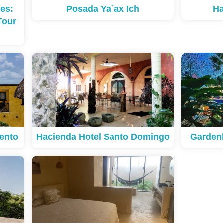
es:
Posada Ya´ax Ich
Ha
Tour
ento
Hacienda Hotel Santo Domingo
Garden