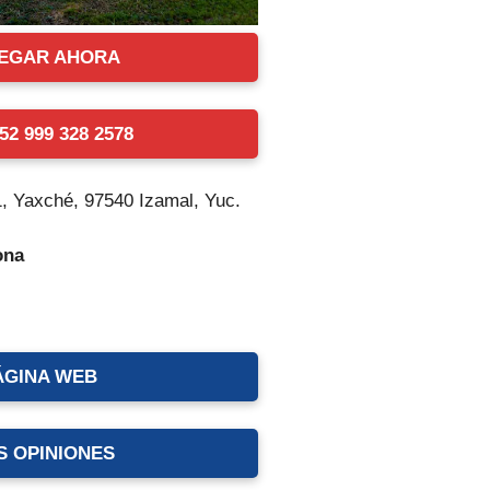
EGAR AHORA
2 999 328 2578
1, Yaxché, 97540 Izamal, Yuc.
ona
ÁGINA WEB
S OPINIONES