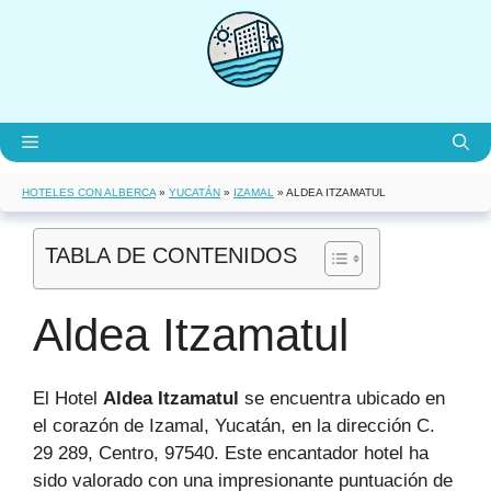
Saltar
al
contenido
Menú
HOTELES CON ALBERCA
»
YUCATÁN
»
IZAMAL
»
ALDEA ITZAMATUL
TABLA DE CONTENIDOS
Aldea Itzamatul
El Hotel
Aldea Itzamatul
se encuentra ubicado en
el corazón de Izamal, Yucatán, en la dirección C.
29 289, Centro, 97540. Este encantador hotel ha
sido valorado con una impresionante puntuación de