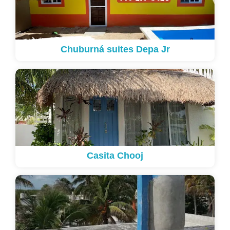
Chuburná suites Depa Jr
Casita Chooj