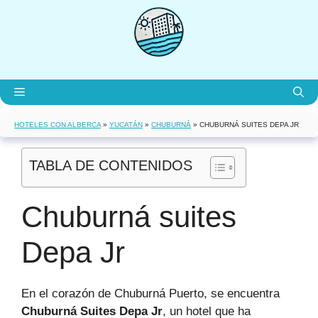
Saltar
al
contenido
Menú
HOTELES CON ALBERCA
»
YUCATÁN
»
CHUBURNÁ
»
CHUBURNÁ SUITES DEPA JR
TABLA DE CONTENIDOS
Chuburná suites
Depa Jr
En el corazón de Chuburná Puerto, se encuentra
Chuburná Suites Depa Jr
, un hotel que ha