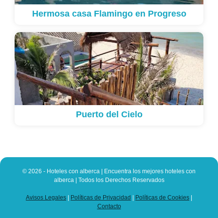
Hermosa casa Flamingo en Progreso
Puerto del Cielo
© 2026 - Hoteles con alberca | Encuentra los mejores hoteles con
alberca | Todos los Derechos Reservados
Avisos Legales
|
Políticas de Privacidad
|
Políticas de Cookies
|
Contacto