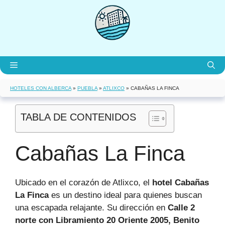
Saltar
al
contenido
Menú
HOTELES CON ALBERCA
»
PUEBLA
»
ATLIXCO
»
CABAÑAS LA FINCA
TABLA DE CONTENIDOS
Cabañas La Finca
Ubicado en el corazón de Atlixco, el
hotel Cabañas
La Finca
es un destino ideal para quienes buscan
una escapada relajante. Su dirección en
Calle 2
norte con Libramiento 20 Oriente 2005, Benito