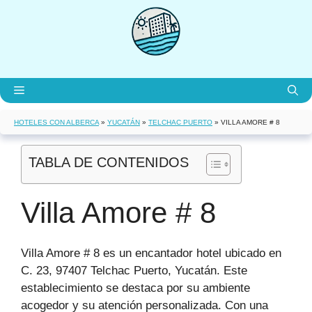
Saltar
al
contenido
Menú
HOTELES CON ALBERCA
»
YUCATÁN
»
TELCHAC PUERTO
»
VILLA AMORE # 8
TABLA DE CONTENIDOS
Villa Amore # 8
Villa Amore # 8 es un encantador hotel ubicado en
C. 23, 97407 Telchac Puerto, Yucatán. Este
establecimiento se destaca por su ambiente
acogedor y su atención personalizada. Con una