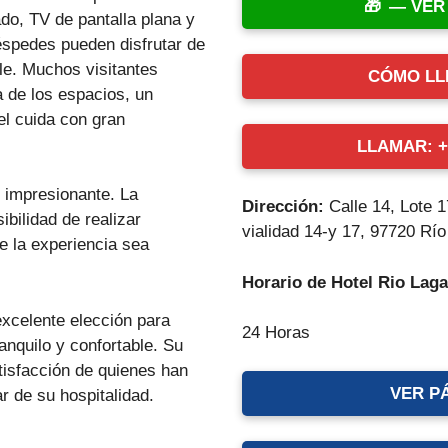
— VER
do, TV de pantalla plana y
éspedes pueden disfrutar de
le. Muchos visitantes
CÓMO LL
a de los espacios, un
el cuida con gran
LLAMAR: +5
s impresionante. La
Dirección:
Calle 14, Lote 
ibilidad de realizar
vialidad 14-y 17, 97720 Río
e la experiencia sea
Horario de Hotel Rio Laga
xcelente elección para
24 Horas
anquilo y confortable. Su
tisfacción de quienes han
VER P
ar de su hospitalidad.