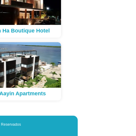
 Ha Boutique Hotel
 Aayin Apartments
os Reservados