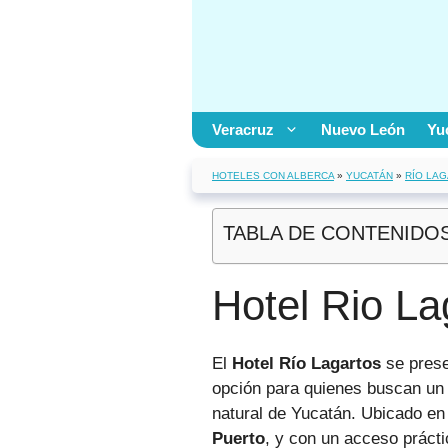
Saltar
al
contenido
Veracruz
Nuevo León
Yu
HOTELES CON ALBERCA
»
YUCATÁN
»
RÍO LA
TABLA DE CONTENIDO
Hotel Rio La
El
Hotel Río Lagartos
se prese
opción para quienes buscan un r
natural de Yucatán. Ubicado e
Puerto
, y con un acceso práct