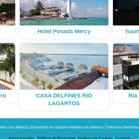
Hotel Posada Mercy
Yuum
ero
CASA DELFINES RIO
Ria
LAGARTOS
eles con alberca | Encuentra los mejores hoteles con alberca | Todos los Derech
Avisos Legales
|
Políticas de Privacidad
|
Políticas de Cookies
|
Contacto