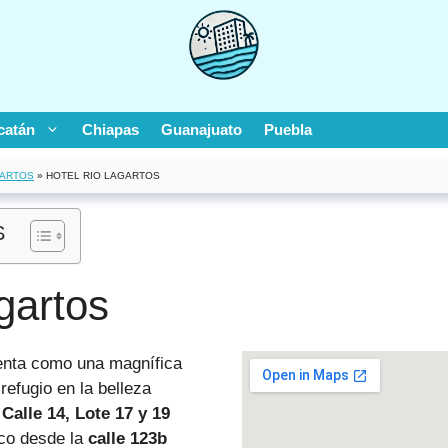
catán
Chiapas
Guanajuato
Puebla
GARTOS
»
HOTEL RIO LAGARTOS
S
gartos
nta como una magnífica
efugio en la belleza
n
Calle 14, Lote 17 y 19
ico desde la
calle 123b