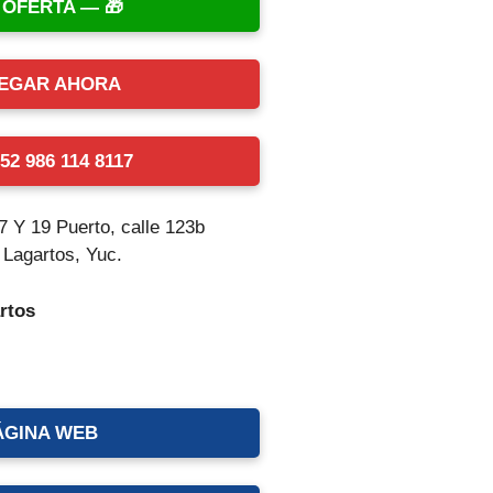
 OFERTA —
EGAR AHORA
2 986 114 8117
17 Y 19 Puerto, calle 123b
 Lagartos, Yuc.
rtos
ÁGINA WEB