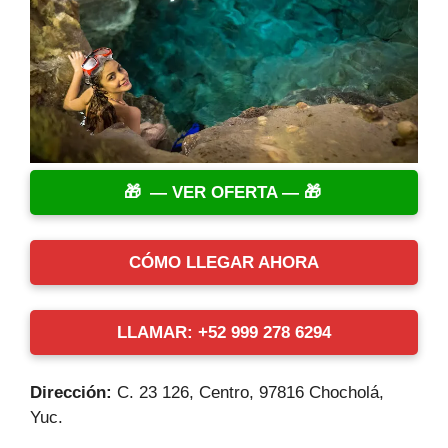
— VER OFERTA —
CÓMO LLEGAR AHORA
LLAMAR: +52 999 278 6294
Dirección:
C. 23 126, Centro, 97816 Chocholá,
Yuc.