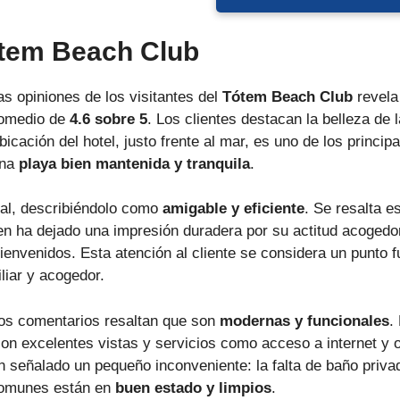
ótem Beach Club
as opiniones de los visitantes del
Tótem Beach Club
revela
romedio de
4.6 sobre 5
. Los clientes destacan la belleza de 
ación del hotel, justo frente al mar, es uno de los principa
una
playa bien mantenida y tranquila
.
nal, describiéndolo como
amigable y eficiente
. Se resalta 
ien ha dejado una impresión duradera por su actitud acoged
envenidos. Esta atención al cliente se considera un punto fu
liar y acogedor.
 los comentarios resaltan que son
modernas y funcionales
.
 excelentes vistas y servicios como acceso a internet y o
n señalado un pequeño inconveniente: la falta de baño priva
comunes están en
buen estado y limpios
.