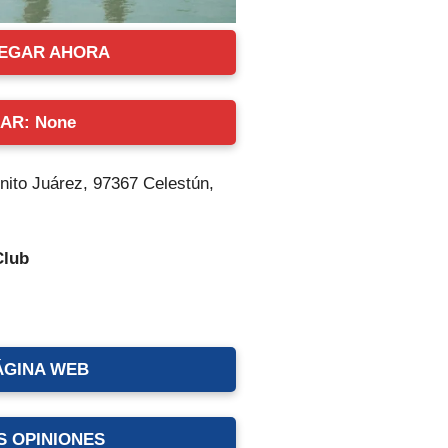
EGAR AHORA
AR: None
enito Juárez, 97367 Celestún,
Club
ÁGINA WEB
S OPINIONES