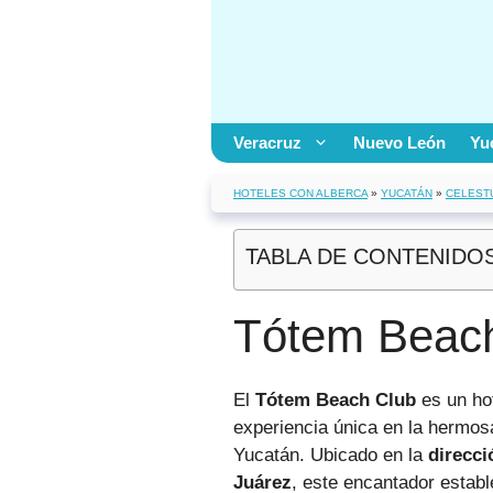
Saltar
al
contenido
Veracruz
Nuevo León
Yu
HOTELES CON ALBERCA
»
YUCATÁN
»
CELEST
TABLA DE CONTENIDO
Tótem Beac
El
Tótem Beach Club
es un ho
experiencia única en la hermos
Yucatán. Ubicado en la
direcci
Juárez
, este encantador estab