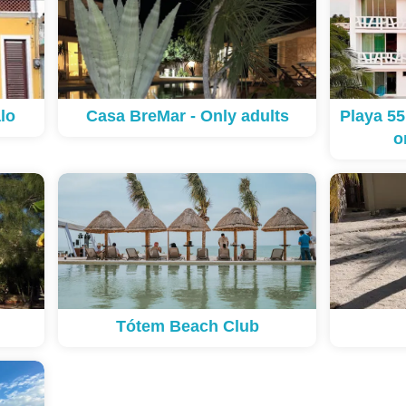
lo
Casa BreMar - Only adults
Playa 55
o
Tótem Beach Club