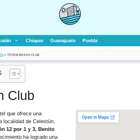
catán
Chiapas
Guanajuato
Puebla
ÚN
»
TÓTEM BEACH CLUB
S
h Club
tel que ofrece una
a localidad de Celestún,
ón 12 por 1 y 3, Benito
lecimiento ha logrado una