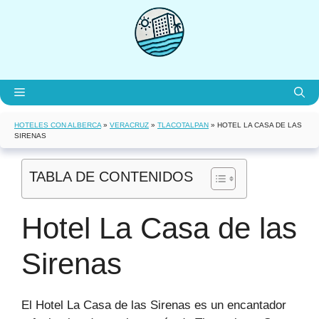
Saltar
al
contenido
Menú
HOTELES CON ALBERCA
»
VERACRUZ
»
TLACOTALPAN
»
HOTEL LA CASA DE LAS
SIRENAS
TABLA DE CONTENIDOS
Hotel La Casa de las
Sirenas
El Hotel La Casa de las Sirenas es un encantador