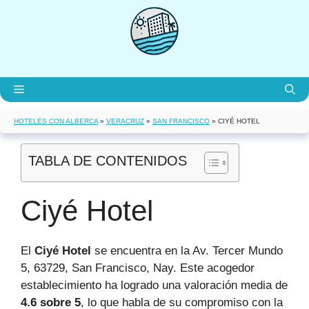
Saltar
al
contenido
Menú
HOTELES CON ALBERCA
»
VERACRUZ
»
SAN FRANCISCO
»
CIYÉ HOTEL
TABLA DE CONTENIDOS
Ciyé Hotel
El
Ciyé Hotel
se encuentra en la Av. Tercer Mundo
5, 63729, San Francisco, Nay. Este acogedor
establecimiento ha logrado una valoración media de
4.6 sobre 5
, lo que habla de su compromiso con la