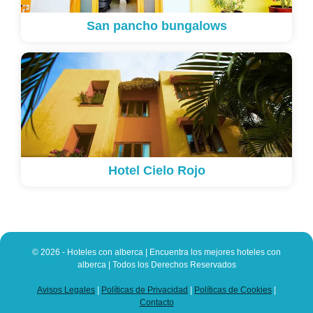
San pancho bungalows
Hotel Cielo Rojo
© 2026 - Hoteles con alberca | Encuentra los mejores hoteles con
alberca | Todos los Derechos Reservados
Avisos Legales
|
Políticas de Privacidad
|
Políticas de Cookies
|
Contacto