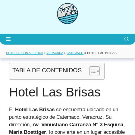
Saltar
al
contenido
Menú
HOTELES CON ALBERCA
»
VERACRUZ
»
CATEMACO
»
HOTEL LAS BRISAS
TABLA DE CONTENIDOS
Hotel Las Brisas
El
Hotel Las Brisas
se encuentra ubicado en un
punto estratégico de Catemaco, Veracruz. Su
dirección,
Av. Venustiano Carranza N° 3 Esquina,
María Boettiger
, lo convierte en un lugar accesible