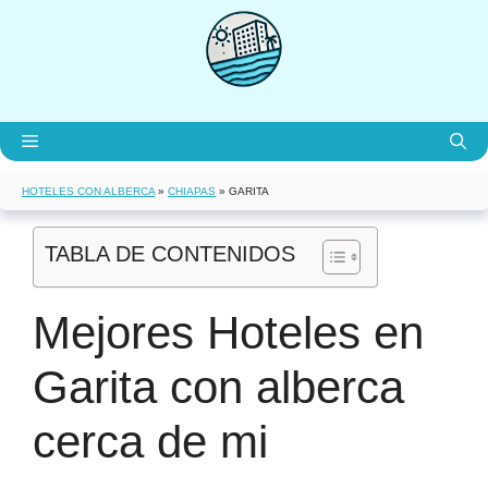
Saltar
al
contenido
Menú
HOTELES CON ALBERCA
»
CHIAPAS
»
GARITA
TABLA DE CONTENIDOS
Mejores Hoteles en
Garita con alberca
cerca de mi