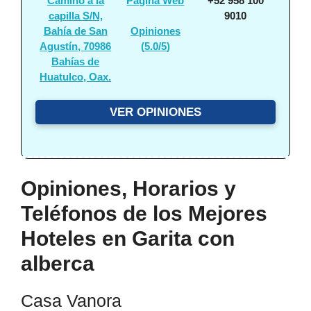
Camino a la
Página Web
+52 958 100
capilla S/N,
9010
Bahía de San
Opiniones
Agustín, 70986
(
5.0/5
)
Bahías de
Huatulco, Oax.
VER OPINIONES
Opiniones, Horarios y
Teléfonos de los Mejores
Hoteles en Garita con
alberca
Casa Vanora