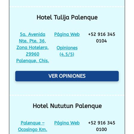
Hotel Tulija Palenque
5a. Avenida
Página Web
+52 916 345
Nte. Pte. 36,
0104
Zona Hotelera,
Opiniones
29960
(
4.5/5
)
Palenque, Chis.
VER OPINIONES
Hotel Nututun Palenque
Palenque –
Página Web
+52 916 345
Ocosingo Km.
0100