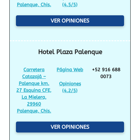
Palenque, Chis.
(
4.5/5
)
VER OPINIONES
Hotel Plaza Palenque
Carretera
Página Web
+52 916 688
Catazajá –
0073
Palenque km.
Opiniones
27 Esquina CFE,
(
4.2/5
)
La Mielera,
29960
Palenque, Chis.
VER OPINIONES