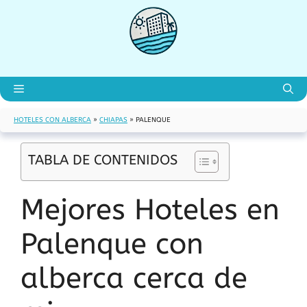
Saltar
al
contenido
Menú
HOTELES CON ALBERCA
»
CHIAPAS
»
PALENQUE
TABLA DE CONTENIDOS
Mejores Hoteles en
Palenque con
alberca cerca de