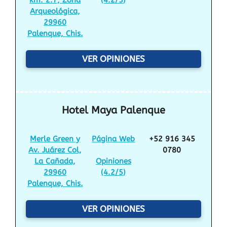
(
4.2/5
)
Arqueológica,
29960
Palenque, Chis.
VER OPINIONES
Hotel Maya Palenque
Merle Green y
Página Web
+52 916 345
Av. Juárez Col,
0780
La Cañada,
Opiniones
29960
(
4.2/5
)
Palenque, Chis.
VER OPINIONES