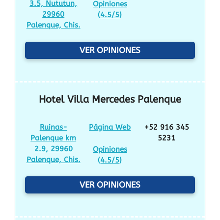
3.5, Nututun,
Opiniones
29960
(
4.5/5
)
Palenque, Chis.
VER OPINIONES
Hotel Villa Mercedes Palenque
Ruinas-
Página Web
+52 916 345
Palenque km
5231
2.9, 29960
Opiniones
Palenque, Chis.
(
4.5/5
)
VER OPINIONES