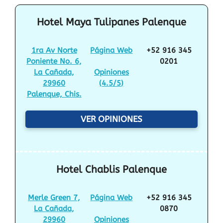
Hotel Maya Tulipanes Palenque
1ra Av Norte
Página Web
+52 916 345
Poniente No. 6,
0201
La Cañada,
Opiniones
29960
(
4.5/5
)
Palenque, Chis.
VER OPINIONES
Hotel Chablis Palenque
Merle Green 7,
Página Web
+52 916 345
La Cañada,
0870
29960
Opiniones