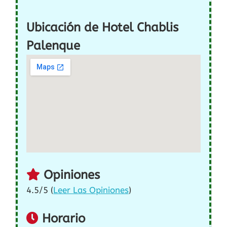
Ubicación de Hotel Chablis
Palenque
Opiniones
4.5/5 (
Leer Las Opiniones
)
Horario