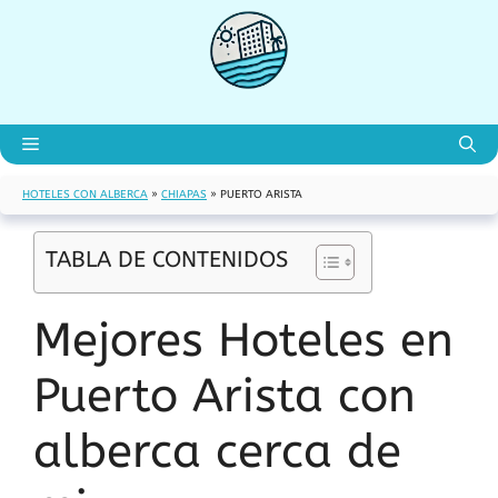
Saltar
al
contenido
Menú
HOTELES CON ALBERCA
»
CHIAPAS
»
PUERTO ARISTA
TABLA DE CONTENIDOS
Mejores Hoteles en
Puerto Arista con
alberca cerca de