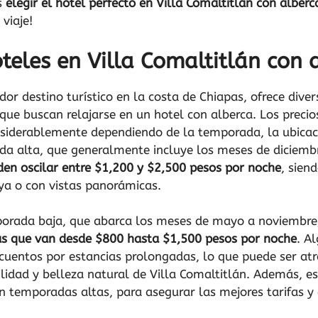
s
elegir el hotel perfecto en Villa Comaltitlán con alberc
 viaje!
oteles en Villa Comaltitlán con 
dor destino turístico en la costa de Chiapas, ofrece dive
ue buscan relajarse en un hotel con alberca. Los precios
nsiderablemente dependiendo de la temporada, la ubica
da alta, que generalmente incluye los meses de diciembr
den oscilar entre $1,200 y $2,500 pesos por noche
, sien
ya o con vistas panorámicas.
mporada baja, que abarca los meses de mayo a noviembr
as que van desde $800 hasta $1,500 pesos por noche
. A
uentos por estancias prolongadas, lo que puede ser atra
ilidad y belleza natural de Villa Comaltitlán. Además, 
n temporadas altas, para asegurar las mejores tarifas y 