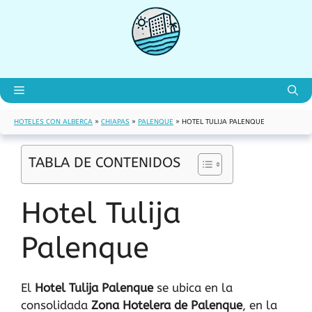
Saltar
al
contenido
Menú
HOTELES CON ALBERCA
»
CHIAPAS
»
PALENQUE
»
HOTEL TULIJA PALENQUE
TABLA DE CONTENIDOS
Hotel Tulija
Palenque
El
Hotel Tulija Palenque
se ubica en la
consolidada
Zona Hotelera de Palenque
, en la