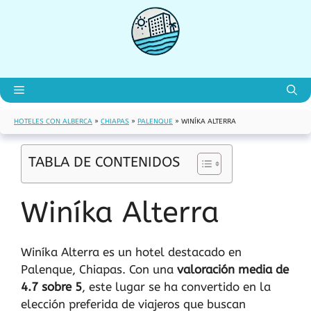
Saltar
al
contenido
Menú
HOTELES CON ALBERCA
»
CHIAPAS
»
PALENQUE
»
WINÍKA ALTERRA
TABLA DE CONTENIDOS
Winíka Alterra
Winíka Alterra es un hotel destacado en
Palenque, Chiapas. Con una
valoración media de
4.7 sobre 5
, este lugar se ha convertido en la
elección preferida de viajeros que buscan