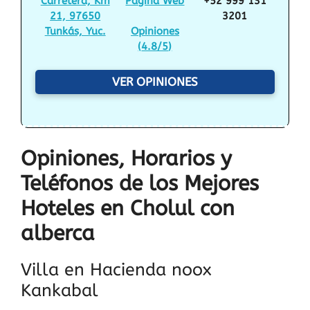
Carretera, Km
Página Web
+52 999 131
21, 97650
3201
Tunkás, Yuc.
Opiniones
(
4.8/5
)
VER OPINIONES
Opiniones, Horarios y
Teléfonos de los Mejores
Hoteles en Cholul con
alberca
Villa en Hacienda noox
Kankabal