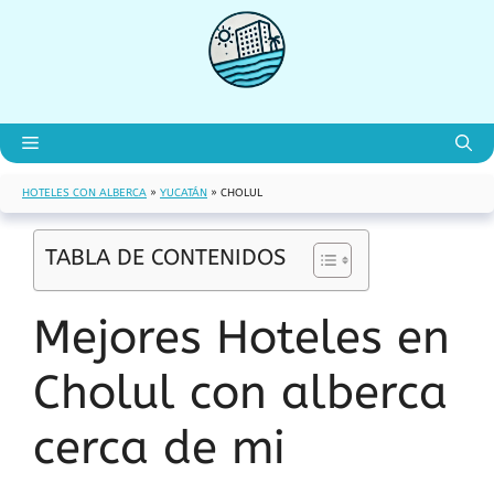
Saltar
al
contenido
Menú
HOTELES CON ALBERCA
»
YUCATÁN
»
CHOLUL
TABLA DE CONTENIDOS
Mejores Hoteles en
Cholul con alberca
cerca de mi