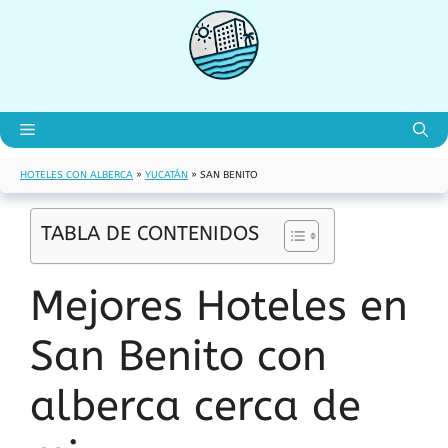
Saltar
al
contenido
Menú
HOTELES CON ALBERCA
»
YUCATÁN
»
SAN BENITO
TABLA DE CONTENIDOS
Mejores Hoteles en
San Benito con
alberca cerca de