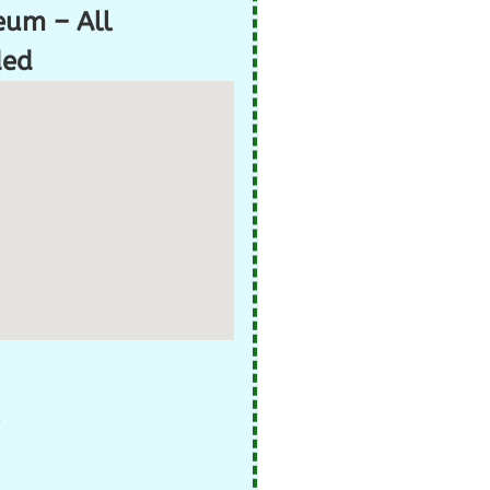
eum – All
ded
)