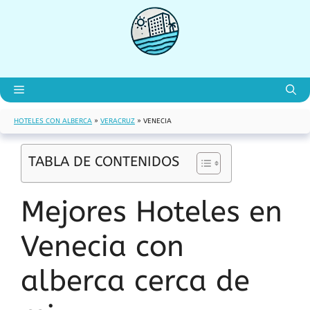
Saltar
al
contenido
Menú
HOTELES CON ALBERCA
»
VERACRUZ
»
VENECIA
TABLA DE CONTENIDOS
Mejores Hoteles en
Venecia con
alberca cerca de