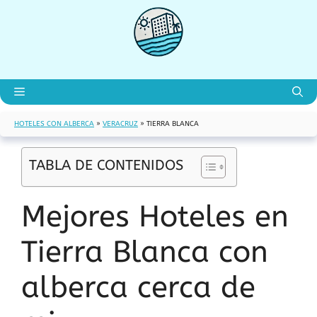
Saltar
al
contenido
Menú
HOTELES CON ALBERCA
»
VERACRUZ
»
TIERRA BLANCA
TABLA DE CONTENIDOS
Mejores Hoteles en
Tierra Blanca con
alberca cerca de