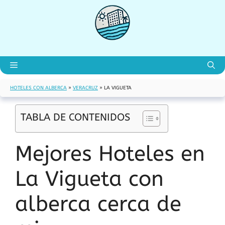
Saltar
al
contenido
Menú
HOTELES CON ALBERCA
»
VERACRUZ
»
LA VIGUETA
TABLA DE CONTENIDOS
Mejores Hoteles en
La Vigueta con
alberca cerca de