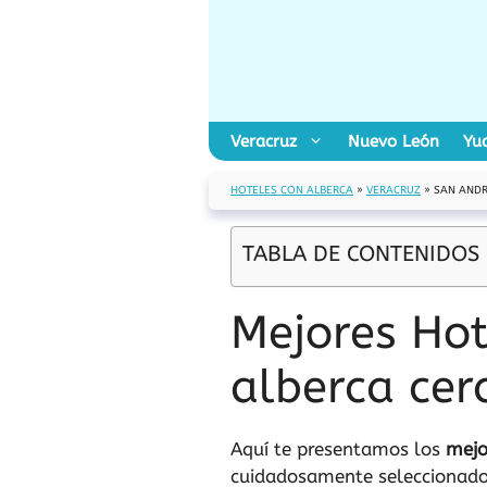
Saltar
al
contenido
Veracruz
Nuevo León
Yu
HOTELES CON ALBERCA
»
VERACRUZ
»
SAN ANDR
TABLA DE CONTENIDOS
Mejores Hot
alberca cer
Aquí te presentamos los
mejo
cuidadosamente seleccionados